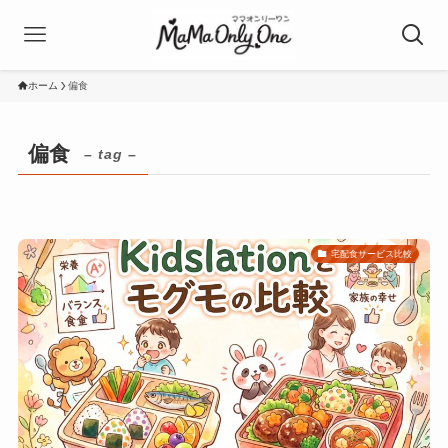
ホーム
偏食
偏食
– tag –
宅配食サービス比較