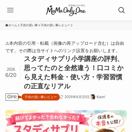
ホーム
子供の習い事
子供の習い事レビュー
⚠️本内容の引用・転載（画像の再アップロード含む）は自由
です。その際は当サイトへのリンク設置をお願いします。
スタディサプリ小学講座の評判、
思ってたのと全然違う！口コミか
2026
6/20
ら見えた料金・使い方・学習習慣
の正直なリアル
PR
2026年6月20日
Kaori
子供の習い事レビュー