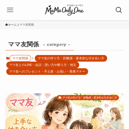
ホーム
ママ友関係
ママ友関係
– category –
ママ友関係
ママ友の作り方・距離感・基本的な付き合い方
ママ友とのLINE・会話・誘い方や断り方・例文
ママ友へのプレゼント・手土産・お祝い・香典マナー
ママ友の作り方・距離感・基本的な付き合い方