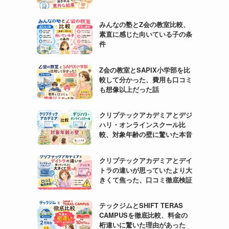
みんなの塾とZ会の教室比較、
素直に感じた向いている子の条
件
Z会の教室とSAPIX小学部を比
較して分かった、費用も口コミ
も想像以上だった話
クリプテックアカデミアとデジ
ハリ・オンラインスクール比
較、対象年齢の壁に驚いた本音
クリプテックアカデミアとデイ
トラの違いが思っていたより大
きくて焦った、口コミ徹底検証
テックジムとSHIFT TERAS
CAMPUSを徹底比較、料金の
桁違いに驚いた理由があった