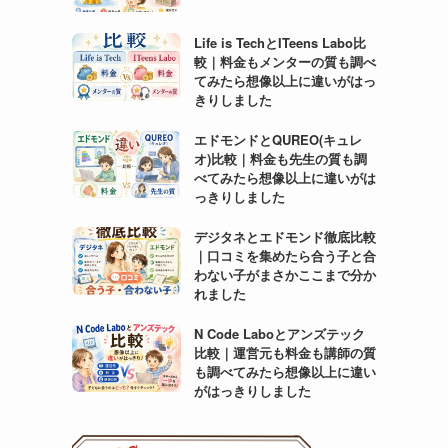
Life is TechとITeens Labo比
較｜料金もメンターの質も調べ
てみたら想像以上に違いがはっ
きりしました
エドモンドとQUREO(キュレ
オ)比較｜料金も先生の質も調
べてみたら想像以上に違いがは
っきりしました
デジタネとエドモンド徹底比較
｜口コミを集めたら合う子と合
わない子がまさかここまで分か
れました
N Code Laboとアンズテック
比較｜運営元も料金も講師の質
も調べてみたら想像以上に違い
がはっきりしました