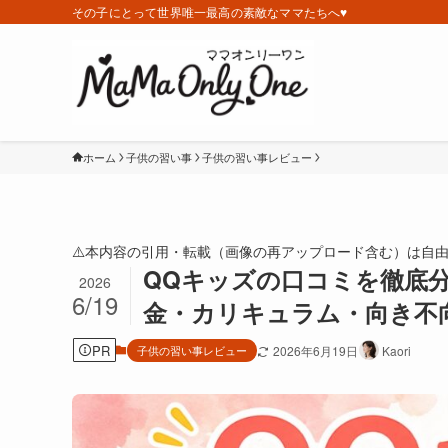
その子にとって世界唯一最高の素敵なママたちへ♥️
ホーム
子供の習い事
子供の習い事レビュー
⚠️本内容の引用・転載（画像の再アップロード含む）は自
QQキッズの口コミを徹底
2026
6/19
金・カリキュラム・向き不
PR
子供の習い事レビュー
2026年6月19日
Kaori