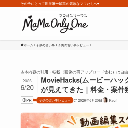
その子にとって世界唯一最高の素敵なママたちへ♥️
ホーム
子供の習い事
子供の習い事レビュー
⚠️本内容の引用・転載（画像の再アップロード含む）は自
MovieHacks(ムービ
2026
6/20
が見えてきた｜料金・案件
PR
子供の習い事レビュー
2026年6月20日
Kaori