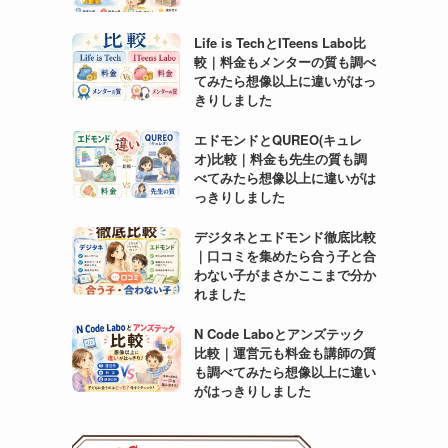
Life is TechとITeens Labo比
較｜料金もメンターの質も調べ
てみたら想像以上に違いがはっ
きりしました
エドモンドとQUREO(キュレ
オ)比較｜料金も先生の質も調
べてみたら想像以上に違いがは
っきりしました
デジタネとエドモンド徹底比較
｜口コミを集めたら合う子と合
わない子がまさかここまで分か
れました
N Code Laboとアンズテック
比較｜運営元も料金も講師の質
も調べてみたら想像以上に違い
がはっきりしました