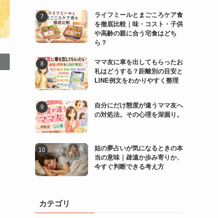
ライフミールとまごころケア食
を徹底比較｜味・コスト・子供
や高齢の親に合う宅食はどち
ら？
ママ友に車を出してもらったお
礼はどうする？距離別の目安と
LINE例文をわかりやすく整理
自分にだけ態度が違うママ友へ
の対処法。その心理を深掘り。
姑の夢占いが気になるときの本
当の意味｜疎遠か歩み寄りか、
今すぐ判断できる考え方
カテゴリ