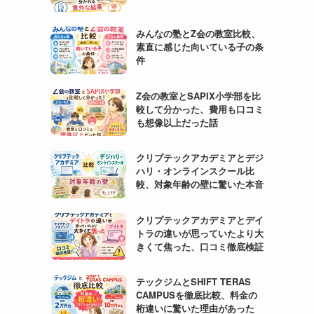
みんなの塾とZ会の教室比較、
素直に感じた向いている子の条
件
Z会の教室とSAPIX小学部を比
較して分かった、費用も口コミ
も想像以上だった話
クリプテックアカデミアとデジ
ハリ・オンラインスクール比
較、対象年齢の壁に驚いた本音
クリプテックアカデミアとデイ
トラの違いが思っていたより大
きくて焦った、口コミ徹底検証
テックジムとSHIFT TERAS
CAMPUSを徹底比較、料金の
桁違いに驚いた理由があった