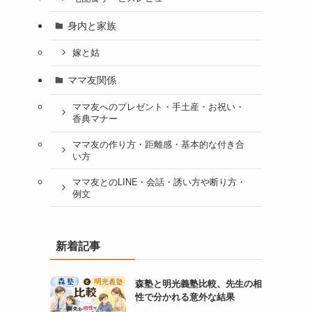
身内と家族
嫁と姑
ママ友関係
ママ友へのプレゼント・手土産・お祝い・
香典マナー
ママ友の作り方・距離感・基本的な付き合
い方
ママ友とのLINE・会話・誘い方や断り方・
例文
新着記事
森塾と明光義塾比較、先生の相
性で分かれる意外な結果