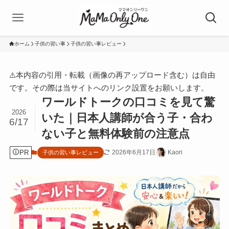
ホーム
子供の習い事
子供の習い事レビュー
⚠️本内容の引用・転載（画像の再アップロード含む）は自由
です。その際は当サイトへのリンク設置をお願いします。
ワールドトークの口コミを見て驚
2026
いた｜日本人講師が合う子・合わ
6/17
ない子と無料体験前の注意点
PR
2026年6月17日
Kaori
子供の習い事レビュー