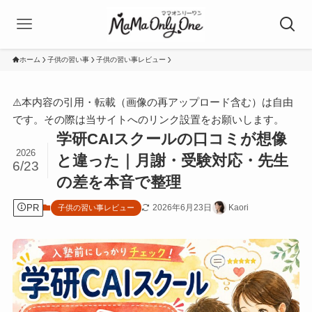
ホーム
子供の習い事
子供の習い事レビュー
⚠️本内容の引用・転載（画像の再アップロード含む）は自由
です。その際は当サイトへのリンク設置をお願いします。
学研CAIスクールの口コミが想像
2026
と違った｜月謝・受験対応・先生
6/23
の差を本音で整理
PR
2026年6月23日
Kaori
子供の習い事レビュー