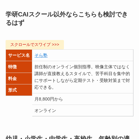
学研CAIスクール以外ならこちらも検討でき
るはず
サービス名
そら塾
特徴
担任制のオンライン個別指導。映像主体ではなく
講師が直接教えるスタイルで、苦手科目を集中的
料金
にサポートしながら定期テスト・受験対策まで対
応できる。
形式
月8,800円から
月
オンライン
幼児・小学生・中学生・高校生、年齢別の適