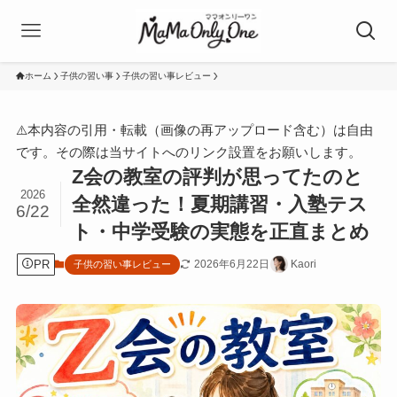
ホーム
子供の習い事
子供の習い事レビュー
⚠️本内容の引用・転載（画像の再アップロード含む）は自由
です。その際は当サイトへのリンク設置をお願いします。
Z会の教室の評判が思ってたのと
2026
全然違った！夏期講習・入塾テス
6/22
ト・中学受験の実態を正直まとめ
PR
2026年6月22日
Kaori
子供の習い事レビュー