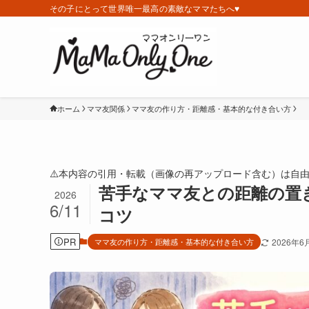
その子にとって世界唯一最高の素敵なママたちへ♥️
ホーム
ママ友関係
ママ友の作り方・距離感・基本的な付き合い方
⚠️本内容の引用・転載（画像の再アップロード含む）は自
苦手なママ友との距離の置
2026
6/11
コツ
PR
ママ友の作り方・距離感・基本的な付き合い方
2026年6