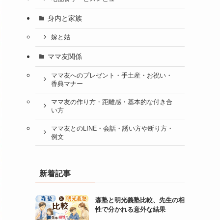
身内と家族
嫁と姑
ママ友関係
ママ友へのプレゼント・手土産・お祝い・
香典マナー
ママ友の作り方・距離感・基本的な付き合
い方
ママ友とのLINE・会話・誘い方や断り方・
例文
新着記事
森塾と明光義塾比較、先生の相
性で分かれる意外な結果