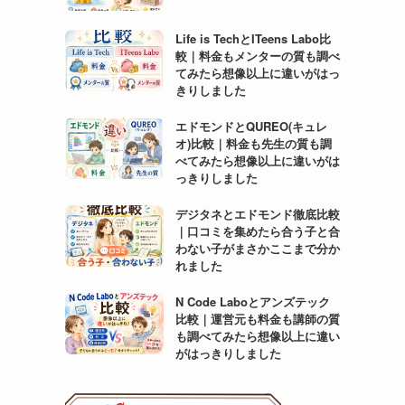
Life is TechとITeens Labo比
較｜料金もメンターの質も調べ
てみたら想像以上に違いがはっ
きりしました
エドモンドとQUREO(キュレ
オ)比較｜料金も先生の質も調
べてみたら想像以上に違いがは
っきりしました
デジタネとエドモンド徹底比較
｜口コミを集めたら合う子と合
わない子がまさかここまで分か
れました
N Code Laboとアンズテック
比較｜運営元も料金も講師の質
も調べてみたら想像以上に違い
がはっきりしました