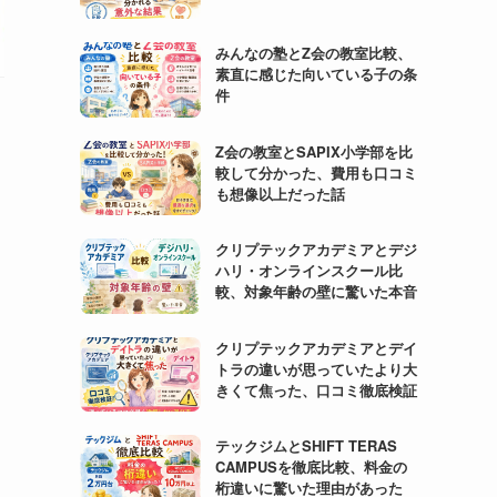
みんなの塾とZ会の教室比較、
素直に感じた向いている子の条
件
Z会の教室とSAPIX小学部を比
較して分かった、費用も口コミ
も想像以上だった話
クリプテックアカデミアとデジ
ハリ・オンラインスクール比
較、対象年齢の壁に驚いた本音
クリプテックアカデミアとデイ
トラの違いが思っていたより大
きくて焦った、口コミ徹底検証
テックジムとSHIFT TERAS
CAMPUSを徹底比較、料金の
桁違いに驚いた理由があった