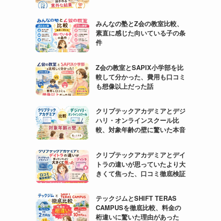
みんなの塾とZ会の教室比較、
素直に感じた向いている子の条
件
Z会の教室とSAPIX小学部を比
較して分かった、費用も口コミ
も想像以上だった話
クリプテックアカデミアとデジ
ハリ・オンラインスクール比
較、対象年齢の壁に驚いた本音
クリプテックアカデミアとデイ
トラの違いが思っていたより大
きくて焦った、口コミ徹底検証
テックジムとSHIFT TERAS
CAMPUSを徹底比較、料金の
桁違いに驚いた理由があった