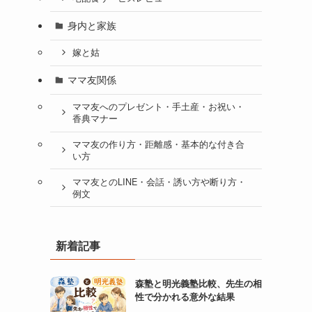
身内と家族
嫁と姑
ママ友関係
ママ友へのプレゼント・手土産・お祝い・
香典マナー
ママ友の作り方・距離感・基本的な付き合
い方
ママ友とのLINE・会話・誘い方や断り方・
例文
新着記事
森塾と明光義塾比較、先生の相
性で分かれる意外な結果