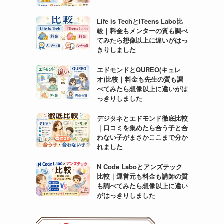
Life is TechとITeens Labo比
較｜料金もメンターの質も調べ
てみたら想像以上に違いがはっ
きりしました
エドモンドとQUREO(キュレ
オ)比較｜料金も先生の質も調
べてみたら想像以上に違いがは
っきりしました
デジタネとエドモンド徹底比較
｜口コミを集めたら合う子と合
わない子がまさかここまで分か
れました
N Code Laboとアンズテック
比較｜運営元も料金も講師の質
も調べてみたら想像以上に違い
がはっきりしました