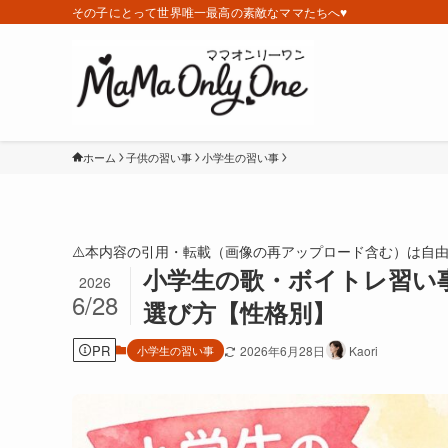
その子にとって世界唯一最高の素敵なママたちへ♥️
ホーム
子供の習い事
小学生の習い事
⚠️本内容の引用・転載（画像の再アップロード含む）は自
小学生の歌・ボイトレ習い
2026
6/28
選び方【性格別】
PR
小学生の習い事
2026年6月28日
Kaori