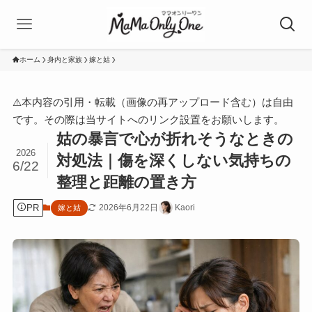
ホーム
身内と家族
嫁と姑
⚠️本内容の引用・転載（画像の再アップロード含む）は自由
です。その際は当サイトへのリンク設置をお願いします。
姑の暴言で心が折れそうなときの
2026
対処法｜傷を深くしない気持ちの
6/22
整理と距離の置き方
PR
2026年6月22日
Kaori
嫁と姑