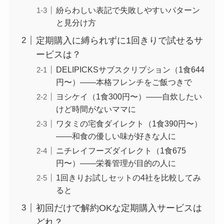
紛らわしい表記で失敗しやすいパターン
と見分け方
定期購入に縛られずに1回きりで試せるサ
ービスは？
DELIPICKSサブスクリプション（1食644
円〜）——本格フレンチをご飯つきで
ヨシケイ（1食300円〜）——自炊したい
けど時間がないママに
ワタミの宅食ダイレクト（1食390円〜）
——和食の優しい味が好きな人に
ニチレイフーズダイレクト（1食675
円〜）——栄養管理が目的の人に
1回きりお試しセットの4社を比較してみ
ると
初回だけで解約OKな定期購入サービスは
どれ？