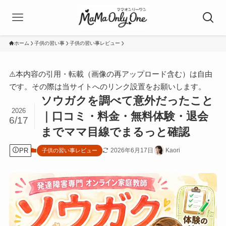
ホーム
子供の習い事
子供の習い事レビュー
⚠️本内容の引用・転載（画像の再アップロード含む）は自由
です。その際は当サイトへのリンク設置をお願いします。
ソウガクを調べて意外だったこと
2026
｜口コミ・料金・無料体験・退会
6/17
までママ目線でまるっと確認
PR
2026年6月17日
Kaori
子供の習い事レビュー