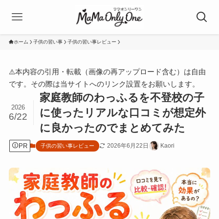
ホーム
子供の習い事
子供の習い事レビュー
⚠️本内容の引用・転載（画像の再アップロード含む）は自由
です。その際は当サイトへのリンク設置をお願いします。
家庭教師のわっふるを不登校の子
2026
に使ったリアルな口コミが想定外
6/22
に良かったのでまとめてみた
PR
2026年6月22日
Kaori
子供の習い事レビュー