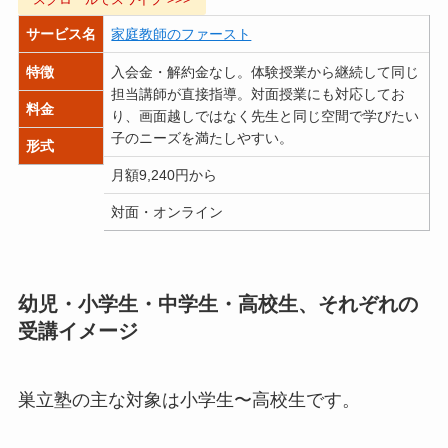
サービス名
家庭教師のファースト
特徴
入会金・解約金なし。体験授業から継続して同じ
担当講師が直接指導。対面授業にも対応してお
料金
り、画面越しではなく先生と同じ空間で学びたい
子のニーズを満たしやすい。
形式
月額9,240円から
月
対面・オンライン
幼児・小学生・中学生・高校生、それぞれの
受講イメージ
巣立塾の主な対象は小学生〜高校生です。