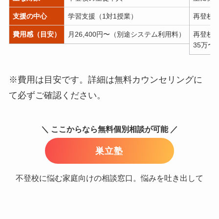
支援の中心
学習支援（1対1授業）
再登校
費用感（目安）
月26,400円〜（別途システム利用料）
再登校面
35万〜
※費用は目安です。詳細は無料カウンセリングに
て必ずご確認ください。
＼ ここからなら無料個別相談が可能 ／
巣立塾
不登校に悩む家庭向けの相談窓口。悩みを吐き出して