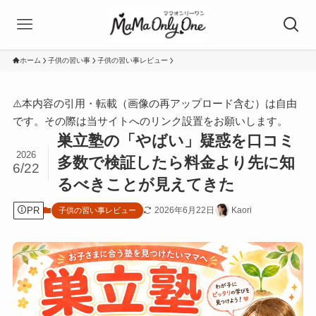
ホーム
子供の習い事
子供の習い事レビュー
⚠️本内容の引用・転載（画像の再アップロード含む）は自由
です。その際は当サイトへのリンク設置をお願いします。
巣立塾の「やばい」疑惑を口コミ
2026
多数で検証したら料金より先に知
6/22
るべきことが見えてきた
PR
2026年6月22日
Kaori
子供の習い事レビュー