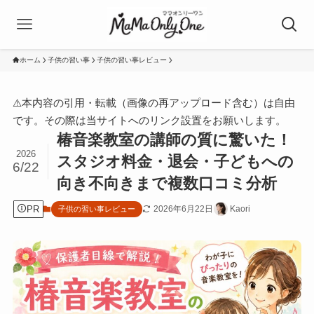
ホーム
子供の習い事
子供の習い事レビュー
⚠️本内容の引用・転載（画像の再アップロード含む）は自由
です。その際は当サイトへのリンク設置をお願いします。
椿音楽教室の講師の質に驚いた！
2026
スタジオ料金・退会・子どもへの
6/22
向き不向きまで複数口コミ分析
PR
2026年6月22日
Kaori
子供の習い事レビュー