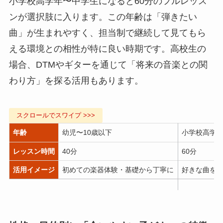
小学校高学年〜中学生になると60分のフルレッス
ンが選択肢に入ります。この年齢は「弾きたい
曲」が生まれやすく、担当制で継続して見てもら
える環境との相性が特に良い時期です。高校生の
場合、DTMやギターを通じて「将来の音楽との関
わり方」を探る活用もあります。
年齢
幼児〜10歳以下
小学校高学
レッスン時間
40分
60分
活用イメージ
初めての楽器体験・基礎から丁寧に
好きな曲を