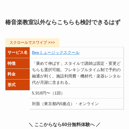
椿音楽教室以外ならこちらも検討できるはず
サービス名
Beeミュージックスクール
特徴
「褒めて伸ばす」スタイルで講師は固定・変更ど
ちらも選択可能。フレキシブルタイム制で予約の
料金
融通が利く。施設利用費・機材代・楽器レンタル
代が月謝に含まれる。
形式
5,918円〜（1回）
1
対面（東京都内5拠点）・オンライン
＼ ここからなら60分無料体験へ ／