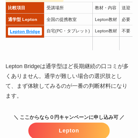
比較項目
受講場所
教材・内容
送迎
通学型 Lepton
全国の提携教室
Lepton教材
必要
自宅(PC・タブレット)
Lepton教材
不要
1
Lepton Bridge
Lepton Bridgeは通学型ほど長期継続の口コミが多
くありません。通学が難しい場合の選択肢とし
て、まず体験してみるのが一番の判断材料になり
ます。
＼ ここからなら０円キャンペーンに申し込み可 ／
Lepton